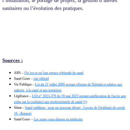
l’installation, le portage de projets, la gestion d’alertes
sanitaires ou l’évolution des pratiques.
Sources :
ARS –
Qu’est-ce qu’une agence régionale de santé
Santé Gouv –
site officiel
Vie Publique –
Loi du 21 juillet 2009 portant réforme de l'hôpital et relative aux
patients, à la santé et aux territoires
Légifrance –
LOI n° 2023-379 du 19 mai 2023 portant amélioration de l'accès aux
soins par la confiance aux professionnels de santé (1)
Sénat –
Santé publique : pour un nouveau départ - Leçons de l'épidémie de covid-
19 - Rapport
Santé Gouv –
Les zones sous-denses en médecins