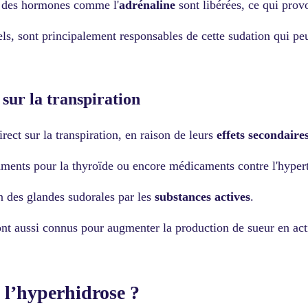
s, des hormones comme l'
adrénaline
sont libérées, ce qui pro
els, sont principalement responsables de cette sudation qui p
sur la transpiration
ect sur la transpiration, en raison de leurs
effets secondaire
caments pour la thyroïde ou encore médicaments contre l'hype
on des glandes sudorales par les
substances actives
.
ont aussi connus pour augmenter la production de sueur en act
e l’hyperhidrose ?