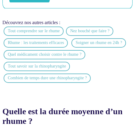
toux
résiduelle
peut
persister
jusqu'à
Découvrez nos autres articles :
3
Tout comprendre sur le rhume​
Nez bouché que faire ?​
semaines..
Fréquence
Rhume : les traitements efficaces
Soigner un rhume en 24h ?
:
Jusqu'à
4
Quel médicament choisir contre le rhume ?
épisodes
par
Tout savoir sur la rhinopharyngite
an
chez
Combien de temps dure une rhinopharyngite ?
l'adulte,
et
6
à
10
par
Quelle est la durée moyenne d’un
an
rhume ?
chez
l'enfant
selon