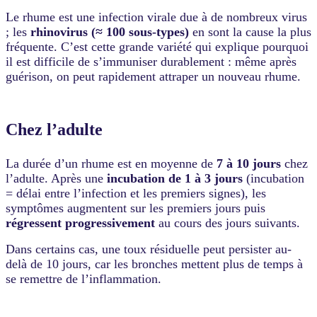
l'exposition
en
Le rhume est une infection virale due à de nombreux virus
collectivité..
; les
rhinovirus (≈ 100 sous-types)
en sont la cause la plus
Contagiosité
fréquente. C’est cette grande variété qui explique pourquoi
:
il est difficile de s’immuniser durablement : même après
Contagiosité
guérison, on peut rapidement attraper un nouveau rhume.
dès
1
à
2
Chez l’adulte
jours
avant
les
La durée d’un rhume est en moyenne de
7 à 10 jours
chez
symptômes,
l’adulte. Après une
incubation de 1 à 3 jours
(incubation
maximale
= délai entre l’infection et les premiers signes), les
les
2
symptômes augmentent sur les premiers jours puis
à
régressent progressivement
au cours des jours suivants.
3
premiers
Dans certains cas, une toux résiduelle peut persister au-
jours,
delà de 10 jours, car les bronches mettent plus de temps à
pouvant
se remettre de l’inflammation.
durer
jusqu'à
10