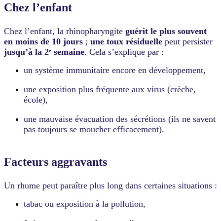
jours
Chez l’enfant
chez
l'adulte
et
Chez l’enfant, la rhinopharyngite
guérit le plus souvent
2
en moins de 10 jours
;
une toux résiduelle
peut persister
semaines
jusqu’à la 2ᵉ semaine
. Cela s’explique par :
chez
l'enfant..
un système immunitaire encore en développement,
Téléconsultation
:
une exposition plus fréquente aux virus (crèche,
Recommandée.
école),
Consulter
en
urgence
une mauvaise évacuation des sécrétions (ils ne savent
si
pas toujours se moucher efficacement).
:
Consulter
si
Facteurs aggravants
les
symptômes
durent
Un rhume peut paraître plus long dans certaines situations :
plus
de
tabac ou exposition à la pollution,
10
à