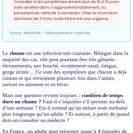
Consulter si les symptômes durent plus de 10 à 14 jours
sans amélioration, s'aggravent brutalement, ou
persistent au-delà de 3 semaines. Chez le nourrisson
de moins de 3 mois, toute fièvre est une urgence.
Source : MEDADOM — Téléconsultation médicale
Rhume
Le
rhume
est une infection très courante. Bénigne dans la
—
majorité des cas, elle peut pourtant être très gênante :
Fiche
éternuements, nez bouché, écoulement nasal, fatigue,
médicale
gorge irritée… Ce sont des symptômes que chacun a déjà
MEDADOM.
connus et qui reviennent plusieurs fois dans l’année,
Le
surtout en automne et en hiver.
rhume
est
Mais une question revient toujours :
combien de temps
une
infection
dure un rhume ?
Faut-il s’inquiéter s’il persiste au-delà
virale
d’une semaine ? Est-il normal qu’un enfant reste enrhumé
très
plus longtemps qu’un adulte ? Et surtout, à partir de quand
fréquente,
doit-on consulter un médecin ?
qui
explique
En France, un adulte peut présenter jusqu’à 4 épisodes de
une