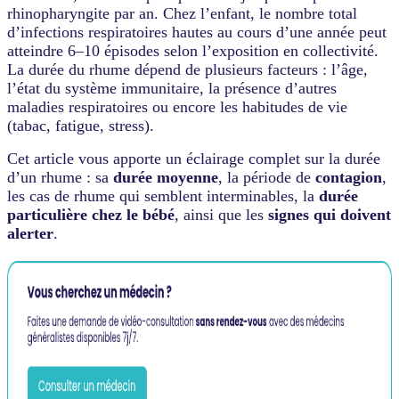
rhinopharyngite par an. Chez l’enfant, le nombre total
difficulté
à
d’infections respiratoires hautes au cours d’une année peut
s'immuniser
atteindre 6–10 épisodes selon l’exposition en collectivité.
durablement.
La durée du rhume dépend de plusieurs facteurs : l’âge,
Durée
l’état du système immunitaire, la présence d’autres
moyenne
maladies respiratoires ou encore les habitudes de vie
:
(tabac, fatigue, stress).
7
à
Cet article vous apporte un éclairage complet sur la durée
10
jours
d’un rhume : sa
durée moyenne
, la période de
contagion
,
chez
les cas de rhume qui semblent interminables, la
durée
l'adulte,
particulière chez le bébé
, ainsi que les
signes qui doivent
un
alerter
.
peu
plus
chez
le
bébé
(jusqu'à
2
semaines)
;
la