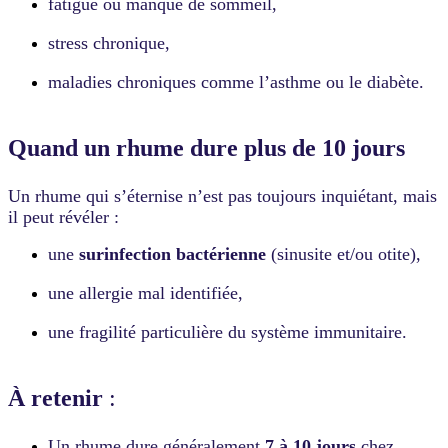
fatigue ou manque de sommeil,
14
jours
stress chronique,
sans
amélioration,
s'aggravent
maladies chroniques comme l’asthme ou le diabète.
brutalement,
ou
persistent
Quand un rhume dure plus de 10 jours
au-
delà
de
Un rhume qui s’éternise n’est pas toujours inquiétant, mais
3
il peut révéler :
semaines.
Chez
une
surinfection bactérienne
(sinusite et/ou otite),
le
nourrisson
une allergie mal identifiée,
de
moins
de
une fragilité particulière du système immunitaire.
3
mois,
toute
À retenir
:
fièvre
est
une
Un rhume dure généralement
7 à 10 jours
chez