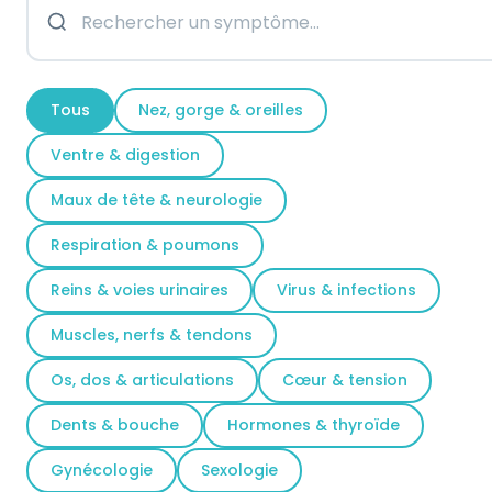
Tous
Nez, gorge & oreilles
Ventre & digestion
Maux de tête & neurologie
Respiration & poumons
Reins & voies urinaires
Virus & infections
Muscles, nerfs & tendons
Os, dos & articulations
Cœur & tension
Dents & bouche
Hormones & thyroïde
Gynécologie
Sexologie