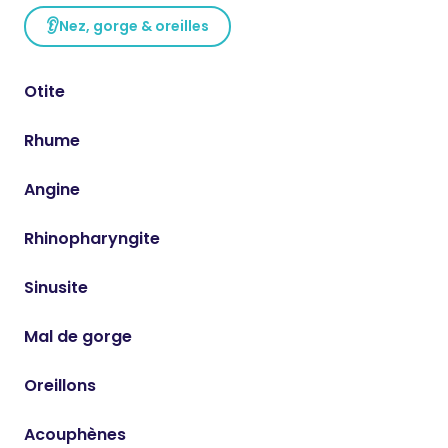
👂
Nez, gorge & oreilles
Otite
Rhume
Angine
Rhinopharyngite
Sinusite
Mal de gorge
Oreillons
Acouphènes