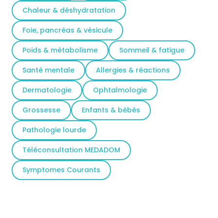
Chaleur & déshydratation
Foie, pancréas & vésicule
Poids & métabolisme
Sommeil & fatigue
Santé mentale
Allergies & réactions
Dermatologie
Ophtalmologie
Grossesse
Enfants & bébés
Pathologie lourde
Téléconsultation MEDADOM
Symptomes Courants