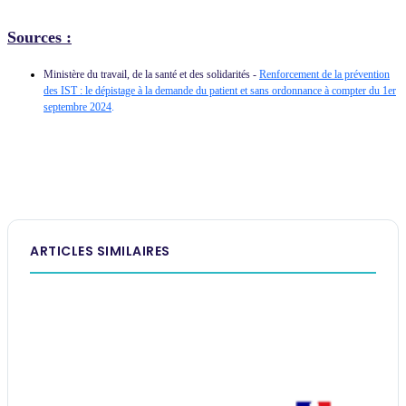
Sources :
Ministère du travail, de la santé et des solidarités -
Renforcement de la prévention
des IST : le dépistage à la demande du patient et sans ordonnance à compter du 1er
septembre 2024
.
ARTICLES SIMILAIRES