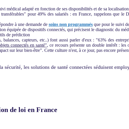
uivi médical adapté en fonction de ses disponibilités et de sa localisat
 transférables" pour 49% des salariés : en France, rappelons que le D
 répondre à une demande de
soins non programmés
que pour le suivi d
équipée de dispositifs connectés, qui précisent le diagnostic du méd
tils de prédiction
 balances, capteurs, etc..) font aussi parler d'eux : "63% des entrep
objets connectés en santé"
, ce recours présente un double intérêt : les 
mpact sur leur bien-être". Cette culture n'est, à ce jour, pas encore prése
 la sécurité, les solutions de santé connectées séduisent emplo
ion de loi en France