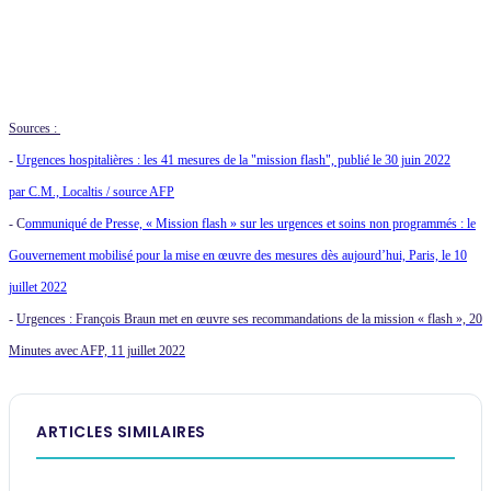
Sources :
-
Urgences hospitalières : les 41 mesures de la "mission flash", publié le
30 juin 2022
par C.M., Localtis / source AFP
- C
ommuniqué de Presse, « Mission flash » sur les urgences et soins non programmés : le
Gouvernement mobilisé pour la mise en œuvre des mesures dès aujourd’hui, Paris, le 10
juillet 2022
-
Urgences : François Braun met en œuvre ses recommandations de la mission « flash », 20
Minutes avec AFP, 11 juillet 2022
ARTICLES SIMILAIRES