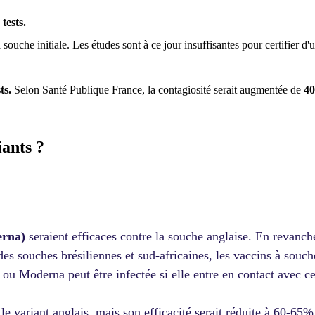
tests.
 souche initiale. Les études sont à ce jour insuffisantes pour certifier d
ts.
Selon Santé Publique France, la contagiosité serait augmentée de
40
iants ?
erna)
seraient efficaces contre la souche anglaise. En revanc
es souches brésiliennes et sud-africaines, les vaccins à souc
ou Moderna peut être infectée si elle entre en contact avec ce
 le variant anglais, mais son efficacité serait réduite à 60-65%