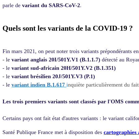
parle de
variant du SARS-CoV-2
.
Quels sont les variants de la COVID-19 ?
Fin mars 2021, on peut noter trois variants prépondérants e
- le
variant anglais
20I/501Y.V1 (B.1.1.7)
détecté au Roya
- le
variant sud-africain
20H/501Y.V2 (B.1.351)
- le
variant brésilien
20J/501Y.V3 (P.1
)
- le
variant indien B.1.617
i
nquiète particulièrement du fai
Les trois premiers variants sont classés par l'OMS comme
Certains pays ont fait état d'autres variants : le variant calif
Santé Publique France met à disposition des
cartographies 