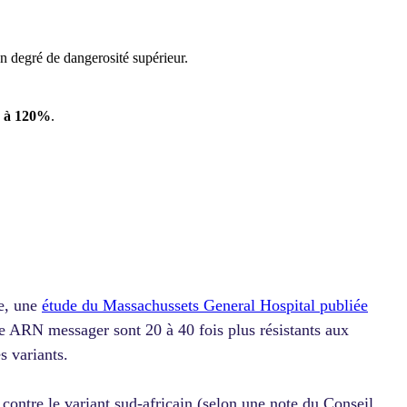
'un degré de dangerosité supérieur.
 à 120%
.
he, une
étude du Massachussets General Hospital publiée
he ARN messager sont 20 à 40 fois plus résistants aux
s variants.
 contre le variant sud-africain (selon une note du Conseil