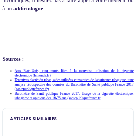
nicotiniques, n’hésitez pas à faire appel à votre médecin ou
à un
addictologue
.
Sources
:
Aux Etats-Unis, cinq morts liées à la mauvaise utilisation de la cigarette
électronique (lemonde.fr)
Tentatives d'arrêt du tabac, aides utilisées et maintien de l'abstinence tabagique : une
analyse rétrospective des données du Baromètre de Santé publique France 2017
(santepubliquefrance.fr)
Baromètre de Santé publique France 2017. Usage de la cigarette électronique,
tabagisme et opinions des 18-75 ans (santepubliquefrance.fr
ARTICLES SIMILAIRES