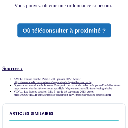
Vous pouvez obtenir une ordonnance si besoin.
Où téléconsulter à proximité ?
Sources :
AMELI. Fausse couche. Publié le 03 janvier 2022. Accès :
https://www.ameli.fr/assure/sante/urgence/pathologies/fausse-couche
Organisation mondiale de la santé. Pourquoi il est vital de parler de la perte d’un bébé. Accès :
https://www.who.int/fr/news-room/spotlight/why-we-need-to-talk-about-losing-a-baby
VIDAL. Les fausses couches. Mis à jour le 19 septembre 2013. Accès :
https://www.vidal.fr/sante/grossesse/conception-suivi-grossesse/fausses-couches.html
ARTICLES SIMILAIRES