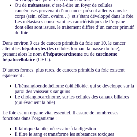
Ou de
métastases
, c’est-à-dire un foyer de cellules
cancéreuses provenant d’un cancer présent ailleurs dans le
corps (sein, côlon, ovaire…), et s’étant développé dans le foie.
Les métastases conservant les caractéristiques de l’organe
dont elles sont issues, le traitement diffère d’un cancer primitif
du foie
Dans environ 9 cas de cancers primitifs du foie sur 10, le cancer
atteint les
hépatocytes
(les cellules formant la masse du foie),
prenant alors le nom
d’hépatocarcinome
ou de
carcinome
hépatocellulaire
(CHC).
D’autres formes, plus rares, de cancers primitifs du foie existent
également :
L’hémangioendothéliome épithélioïde, qui se développe sur la
paroi des vaisseaux sanguins
Le cholangiocarcinome, sur les cellules des canaux biliaires
(qui évacuent la bile)
Le foie est un organe vital essentiel. Il assure de nombreuses
fonctions dans l’organisme :
Il fabrique la bile, nécessaire à la digestion
Il filtre le sang et transforme les substances toxiques