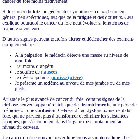
cancer du foie moins tardivement.
Si le cancer du foie me génère des symptômes, ceux-ci sont en
général peu spécifiques, tels que de la
fatigue
et des douleurs. Cela
explique pourquoi le cancer du foie peut évoluer si longtemps de
manière silencieuse.
D’autres signes peuvent toutefois alerter et déclencher des examens
complémentaires :
A la palpation, le médecin détecte une masse au niveau de
mon foie
J’ai moins d’appétit
Je souffre de
nausées
Je développe une
jaunisse (ictère)
Je présente un
œdème
au niveau de mes jambes ou de mes
pieds
Au stade le plus avancé de cancer du foie, certains signes de la
cirrhose peuvent apparaître, tels que des
tremblements
, une perte de
mémoire ou une
confusion
. Cela est dû au dysfonctionnement du
foie, qui ne parvient plus à transformer et éliminer les substances
toxiques, qui s’accumulent dans l’organisme et notamment au
niveau du cerveau.
Le cancer du foie pouvant rester longtemps asymptomatique, il est