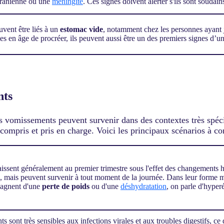
crânienne ou une
méningite
. Ces signes doivent alerter s'ils sont soudain
uvent être liés à un
estomac vide
, notamment chez les personnes ayant 
s en âge de procréer, ils peuvent aussi être un des premiers signes d’un
nts
les vomissements peuvent survenir dans des contextes très spéci
 compris et pris en charge. Voici les principaux scénarios à co
raissent généralement au premier trimestre sous l'effet des changemen
 mais peuvent survenir à tout moment de la journée. Dans leur forme mo
agnent d'une
perte de poids
ou d'une
déshydratation
, on parle d'hyper
ts sont très sensibles aux infections virales et aux troubles digestifs, ce