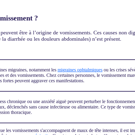
vomissement ?
s peuvent être à l’origine de vomissements. Ces causes non dig
 la diarrhée ou les douleurs abdominales) n’est présent.
ines migraines, notamment les
migraines ophtalmiques
ou les crises sé
ses et des vomissements. Chez certaines personnes, le vomissement marqu
s fortes peuvent aggraver ces manifestations.
ress chronique ou une anxiété aiguë peuvent perturber le fonctionnement
ux, déclenchés sans cause infectieuse ou alimentaire. Ce type de vomi
ssion thoracique.
ue les vomissements s'accompagnent de maux de tête intenses, il est i