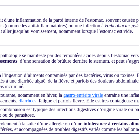
agit d'une inflammation de la paroi interne de l'estomac, souvent causée p
ants (comme les anti-inflammatoires) ou une infection à
Helicobacter pyl
ut aller jusqu’au vomissement, notamment lorsque l’estomac est vide.
 pathologie se manifeste par des remontées acides depuis l’estomac v
ssements
, d’une sensation de brûlure derrière le sternum, et peut s’agg
à l’ingestion d’aliments contaminés par des bactéries, virus ou toxines.
iés à une diarrhée aiguë, de la fièvre et parfois des douleurs abdomin
pas incriminé.
courante, notamment en hiver, la
gastro-entérite virale
entraîne une infla
ssements,
diarrhées
, fatigue et parfois fièvre. Elle est très contagieuse m
 combinaison est typique des infections digestives d’origine virale ou ba
e ou de parasitose.
urviennent à la suite d’une allergie ou d’une
intolérance à certains alim
fférées, et accompagnées de troubles digestifs variés comme les ballonn