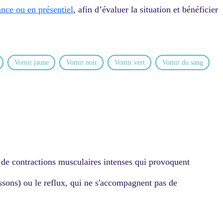
ance ou en présentiel
, afin d’évaluer la situation et bénéficier
Vomir jaune​
Vomir noir
Vomir vert
Vomir du sang
 de contractions musculaires intenses qui provoquent
ssons) ou le reflux, qui ne s'accompagnent pas de