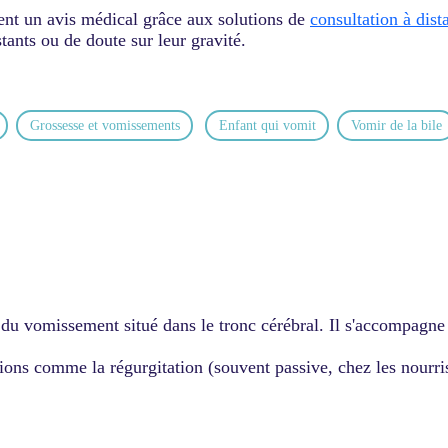
ent un avis médical grâce aux solutions de
consultation à dist
nts ou de doute sur leur gravité.
Grossesse et vomissements
Enfant qui vomit
Vomir de la bile
du vomissement situé dans le tronc cérébral. Il s'accompagne
ions comme la régurgitation (souvent passive, chez les nourri