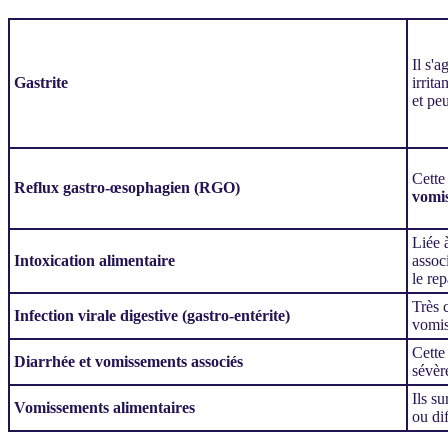
Il s'
Gastrite
irrit
et pe
Cette
Reflux gastro-œsophagien (RGO)
vomi
Liée 
Intoxication alimentaire
assoc
le re
Très 
Infection virale digestive (gastro-entérite)
vomi
Cette
Diarrhée et vomissements associés
sévèr
Ils s
Vomissements alimentaires
ou di