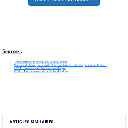
Sources
:
Réseau national de surveillance aérobiologique
Ministère du travail, de la santé et des solidarités. Effets des pollens sur la santé.
AMELI. Vivre au quotidien avec une allergie.
VIDAL. Les traitements de la rhinite allergique
ARTICLES SIMILAIRES