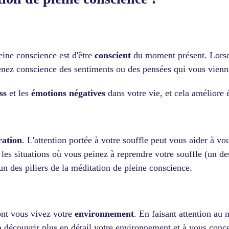
eine conscience est d'être
conscient
du moment présent. Lorsq
nez conscience des sentiments ou des pensées qui vous viennen
ss
et les
émotions négatives
dans votre vie, et cela améliore 
ration
. L'attention portée à votre souffle peut vous aider à v
les situations où vous peinez à reprendre votre souffle (un d
 un des piliers de la méditation de pleine conscience.
ont vous vivez votre
environnement
. En faisant attention au
 à découvrir plus en détail votre environnement et à vous con