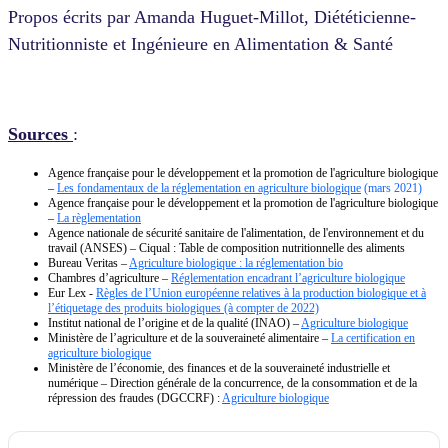
Propos écrits par Aman
da Huguet-Millot, Diététicienne-
Nutritionniste et Ingénieure en Alimentation & Santé
Sources
:
Agence française pour le développement et la promotion de l'agriculture biologique
–
Les fondamentaux de la réglementation en agriculture biologique
(mars 2021)
Agence française pour le développement et la promotion de l'agriculture biologique
–
La règlementation
Agence nationale de sécurité sanitaire de l'alimentation, de l'environnement et du
travail (ANSES) – Ciqual : Table de composition nutritionnelle des aliments
Bureau Veritas –
Agriculture biologique : la réglementation bio
Chambres d’agriculture –
Réglementation encadrant l’agriculture biologique
Eur Lex -
Règles de l’Union européenne relatives à la production biologique et à
l’étiquetage des produits biologiques (à compter de 2022)
Institut national de l’origine et de la qualité (INAO) –
Agriculture biologique
Ministère de l’agriculture et de la souveraineté alimentaire –
La certification en
agriculture biologique
Ministère de l’économie, des finances et de la souveraineté industrielle et
numérique – Direction générale de la concurrence, de la consommation et de la
répression des fraudes (DGCCRF) :
Agriculture biologique