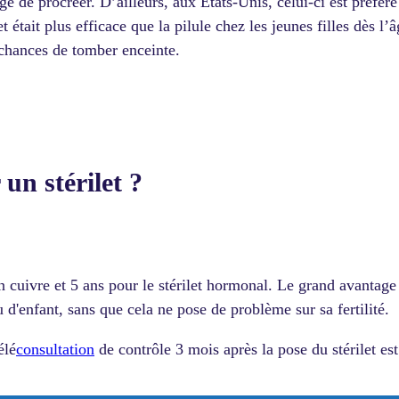
ge de procréer. D’ailleurs, aux États-Unis, celui-ci est préféré
t était plus efficace que la pilule chez les jeunes filles dès l’
s chances de tomber enceinte.
n stérilet ?
n cuivre et 5 ans pour le stérilet hormonal. Le grand avantage d
u d'enfant, sans que cela ne pose de problème sur sa fertilité.
élé
consultation
de contrôle 3 mois après la pose du stérilet est