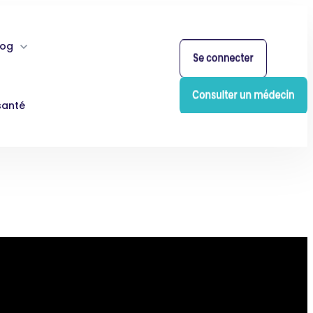
log
santé