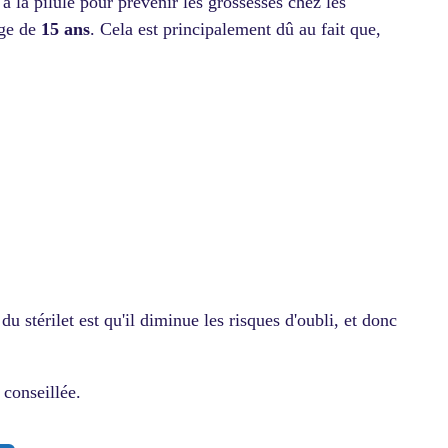
 à la pilule pour prévenir les grossesses chez les
âge de
15 ans
. Cela est principalement dû au fait que,
u stérilet est qu'il diminue les risques d'oubli, et donc
 conseillée.