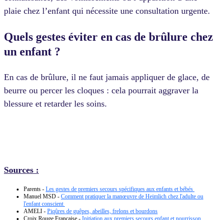
plaie chez l’enfant qui nécessite une consultation urgente.
Quels gestes éviter en cas de brûlure chez
un enfant ?
En cas de brûlure, il ne faut jamais appliquer de glace, de
beurre ou percer les cloques : cela pourrait aggraver la
blessure et retarder les soins.
Sources :
Parents -
Les gestes de premiers secours spécifiques aux enfants et bébés
Manuel MSD -
Comment pratiquer la manœuvre de Heimlich chez l'adulte ou
l'enfant conscient
AMELI -
Piqûres de guêpes, abeilles, frelons et bourdons
Croix Rouge Française -
Initiation aux premiers secours enfant et nourrisson