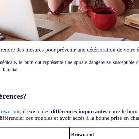
rendre des mesures pour prévenir une détérioration de votre é
on médicale, le burn-out représente une spirale dangereuse susceptible
t familial.
férences?
rown-out
, il existe des
différences importantes
entre le burn
différencier ces troubles et avoir accès à la bonne prise en cha
Brown-out