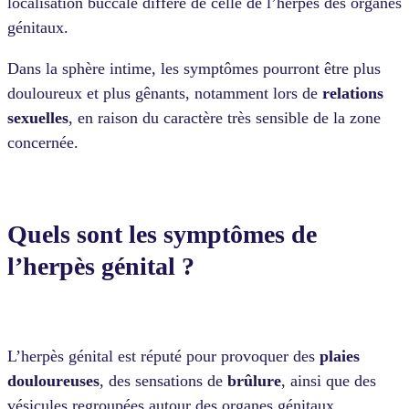
localisation buccale diffère de celle de l’herpès des organes
génitaux.
Dans la sphère intime, les symptômes pourront être plus
douloureux et plus gênants, notamment lors de
relations
sexuelles
, en raison du caractère très sensible de la zone
concernée.
Quels sont les symptômes de
l’herpès génital ?
L’herpès génital est réputé pour provoquer des
plaies
douloureuses
, des sensations de
brûlure
, ainsi que des
vésicules regroupées autour des organes génitaux.