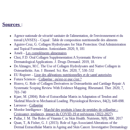
Sources
:
Agence nationale de sécurité sanitaire de l'alimentation, de l'environnement et du
travail (ANSES) – Ciqual : Table de composition nutritionnelle des aliments
Aguirre-Cruz, G. Collagen Hydrolysates for Skin Protection: Oral Administration
and Topical Formulation. Antioxidants 2020, 9, 181
Ameli –
Les compléments alimentaires
Choi, F.D. Oral Collagen Supplementation:A Systematic Review of
Dermatological Applications. J. Drugs Dermatol. 2019, 18.
De Almagro, M.C. The Use of Collagen Hydrolysates and Native Collagen in
Osteoarthritis. Am. J. Biomed. Sci. Res. 2020, 7, 530–532
EU Register –
Liste des allégations nutritionnelles et de santé autorisées
Futura Sciences -
Collagène : qu'est-ce que c'est ?
Honvo, G. Role of Collagen Derivatives in Osteoarthritis and Cartilage Repair: A
Systematic Scoping Review With Evidence Mapping. Rheumatol. Ther. 2020, 7,
703–740
Kjaer, M. (2004). Role of Extracellular Matrix in Adaptation of Tendon and
Skeletal Muscle to Mechanical Loading. Physiological Reviews, 84(2), 649-698.
Larousse -
Collagène
Mordor Intelligence -
Marché des produits à base de peptides de collagène –
Croissance, tendances, impact du COVID-19 et prévisions (2022-2027)
Pullar, J. M. The Roles of Vitamin C in Skin Health. Nutrients, 9(8), 866. 2017
Quan, T., & Fisher, G. J. (2015). Role of Age-Associated Alterations of the
Dermal Extracellular Matrix in Ageing and Skin Cancer. Investigative Dermatology