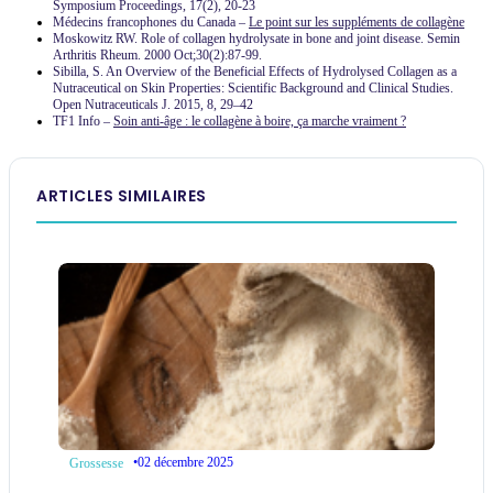
Symposium Proceedings, 17(2), 20-23
Médecins francophones du Canada –
Le point sur les suppléments de collagène
Moskowitz RW. Role of collagen hydrolysate in bone and joint disease. Semin
Arthritis Rheum. 2000 Oct;30(2):87-99.
Sibilla, S. An Overview of the Beneficial Effects of Hydrolysed Collagen as a
Nutraceutical on Skin Properties: Scientific Background and Clinical Studies.
Open Nutraceuticals J. 2015, 8, 29–42
TF1 Info –
Soin anti-âge : le collagène à boire, ça marche vraiment ?
ARTICLES SIMILAIRES
•
02 décembre 2025
Grossesse