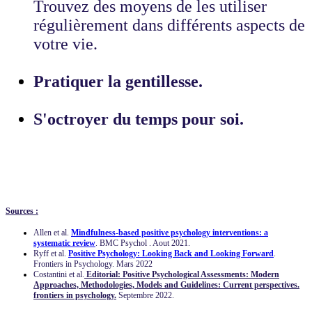
Trouvez des moyens de les utiliser
régulièrement dans différents aspects de
votre vie.
Pratiquer la gentillesse.
S'octroyer du temps pour soi.
Sources :
Allen et al.
Mindfulness-based positive psychology interventions: a
systematic review
.
BMC Psychol . Aout 2021.
Ryff et al.
Positive Psychology: Looking Back and Looking Forward
.
Frontiers in Psychology. Mars 2022
Costantini et al.
Editorial: Positive Psychological Assessments: Modern
Approaches, Methodologies, Models and Guidelines: Current perspectives.
frontiers in psychology.
Septembre 2022.