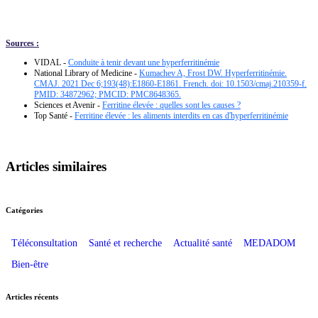
Sources :
VIDAL -
Conduite à tenir devant une hyperferritinémie
National Library of Medicine -
Kumachev A, Frost DW. Hyperferritinémie.
CMAJ. 2021 Dec 6;193(48):E1860-E1861. French. doi: 10.1503/cmaj.210359-f.
PMID: 34872962; PMCID: PMC8648365.
Sciences et Avenir -
Ferritine élevée : quelles sont les causes ?
Top Santé -
Ferritine élevée : les aliments interdits en cas d'hyperferritinémie
Articles similaires
Catégories
Téléconsultation
Santé et recherche
Actualité santé
MEDADOM
Bien-être
Articles récents