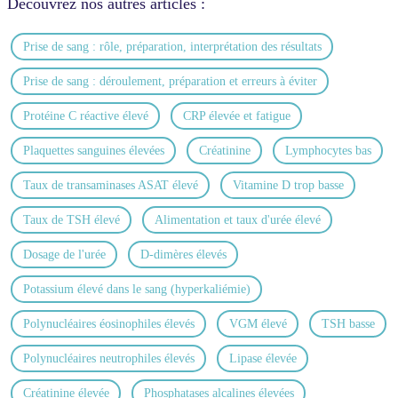
Découvrez nos autres articles :
Prise de sang : rôle, préparation, interprétation des résultats
Prise de sang : déroulement, préparation et erreurs à éviter
Protéine C réactive élevé
CRP élevée et fatigue
Plaquettes sanguines élevées
Créatinine
Lymphocytes bas
Taux de transaminases ASAT élevé
Vitamine D trop basse
Taux de TSH élevé
Alimentation et taux d'urée élevé
Dosage de l'urée
D-dimères élevés
Potassium élevé dans le sang (hyperkaliémie)
Polynucléaires éosinophiles élevés
VGM élevé
TSH basse
Polynucléaires neutrophiles élevés
Lipase élevée
Créatinine élevée
Phosphatases alcalines élevées