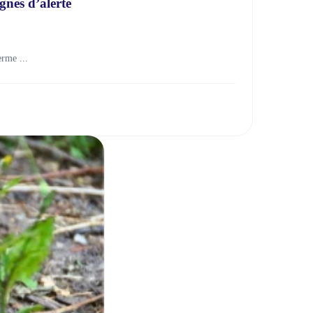
gnes d’alerte
rme ...