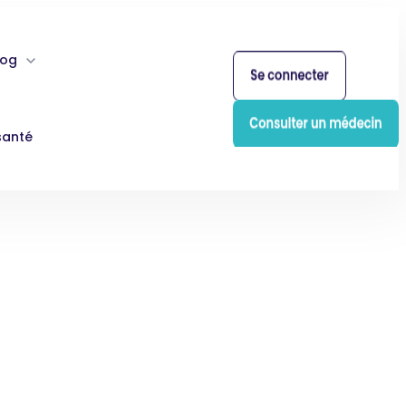
log
santé